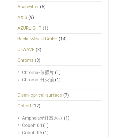
AsahiFilter
(5)
AXIS
(9)
AZURLIGHT
(1)
Becker&Hickl GmbH
(14)
C-WAVE
(3)
Chroma
(3)
Chroma-偏振片
(1)
Chroma-分束镜
(1)
Clean-optical-surface
(7)
Cobolt
(12)
Ampheia光纤放大器
(1)
Cobolt 04
(1)
Cobolt 05
(1)