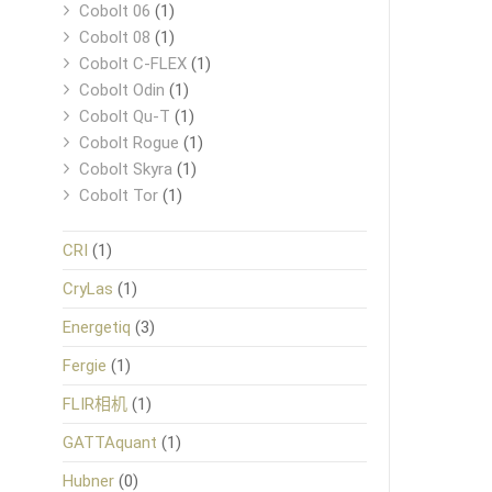
Cobolt 06
(1)
Cobolt 08
(1)
Cobolt C-FLEX
(1)
Cobolt Odin
(1)
Cobolt Qu-T
(1)
Cobolt Rogue
(1)
Cobolt Skyra
(1)
Cobolt Tor
(1)
CRI
(1)
CryLas
(1)
Energetiq
(3)
Fergie
(1)
FLIR相机
(1)
GATTAquant
(1)
Hubner
(0)