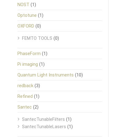
NOST
(1)
Optotune
(1)
OXFORD
(0)
FEMTO TOOLS
(0)
PhaseForm
(1)
Pi imaging
(1)
Quantum Light Instruments
(10)
redback
(3)
Refined
(1)
Santec
(2)
SantecTunableFilters
(1)
SantecTunableLasers
(1)