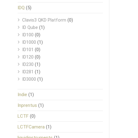
IDQ
(5)
Clavis3 QKD Platform
(0)
ID Qube
(1)
ID100
(0)
ID1000
(1)
ID101
(0)
ID120
(0)
ID230
(1)
ID281
(1)
ID3000
(1)
Indie
(1)
Inprentus
(1)
LCTF
(0)
LCTFCamera
(1)
liquidinstruments
(1)