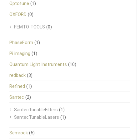
Optotune
(1)
OXFORD
(0)
FEMTO TOOLS
(0)
PhaseForm
(1)
Pi imaging
(1)
Quantum Light Instruments
(10)
redback
(3)
Refined
(1)
Santec
(2)
SantecTunableFilters
(1)
SantecTunableLasers
(1)
Semrock
(5)