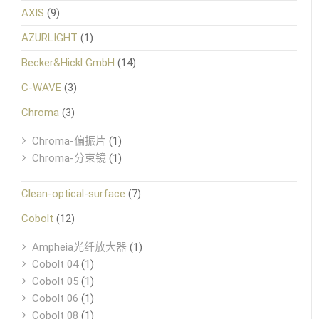
AXIS
(9)
AZURLIGHT
(1)
Becker&Hickl GmbH
(14)
C-WAVE
(3)
Chroma
(3)
Chroma-偏振片
(1)
Chroma-分束镜
(1)
Clean-optical-surface
(7)
Cobolt
(12)
Ampheia光纤放大器
(1)
Cobolt 04
(1)
Cobolt 05
(1)
Cobolt 06
(1)
Cobolt 08
(1)