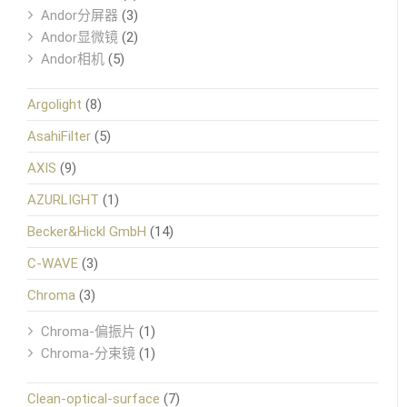
Andor分屏器
(3)
Andor显微镜
(2)
Andor相机
(5)
Argolight
(8)
AsahiFilter
(5)
AXIS
(9)
AZURLIGHT
(1)
Becker&Hickl GmbH
(14)
C-WAVE
(3)
Chroma
(3)
Chroma-偏振片
(1)
Chroma-分束镜
(1)
Clean-optical-surface
(7)