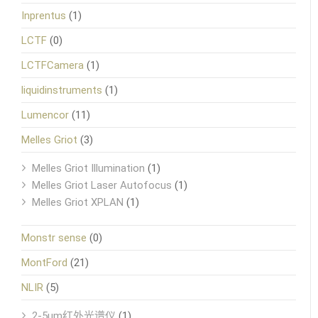
Inprentus
(1)
LCTF
(0)
LCTFCamera
(1)
liquidinstruments
(1)
Lumencor
(11)
Melles Griot
(3)
Melles Griot Illumination
(1)
Melles Griot Laser Autofocus
(1)
Melles Griot XPLAN
(1)
Monstr sense
(0)
MontFord
(21)
NLIR
(5)
2-5μm红外光谱仪
(1)