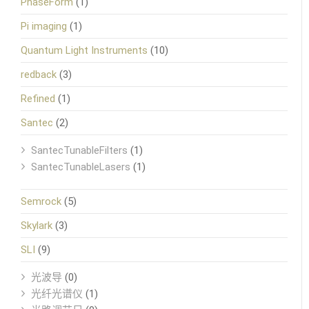
PhaseForm
(1)
Pi imaging
(1)
Quantum Light Instruments
(10)
redback
(3)
Refined
(1)
Santec
(2)
SantecTunableFilters
(1)
SantecTunableLasers
(1)
Semrock
(5)
Skylark
(3)
SLI
(9)
光波导
(0)
光纤光谱仪
(1)