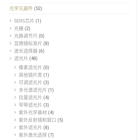
光学元器件
(52)
SERS芯片
(1)
光栅
(2)
光路调节尺
(0)
显微镜标准片
(8)
波长选择器
(6)
滤光片
(48)
像素滤光片
(0)
其他镜片类
(1)
可调滤光片
(3)
多光谱滤光片
(1)
拉曼滤光片
(4)
窄带滤光片
(3)
紫外光学基材
(4)
紫外反射镜和窗口
(5)
紫外滤光片
(8)
紫外激光选择
(7)