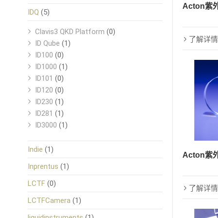
Acton紫
IDQ
(5)
Clavis3 QKD Platform
(0)
了解详情
ID Qube
(1)
ID100
(0)
ID1000
(1)
ID101
(0)
ID120
(0)
ID230
(1)
ID281
(1)
ID3000
(1)
Indie
(1)
Acton紫
Inprentus
(1)
LCTF
(0)
了解详情
LCTFCamera
(1)
liquidinstruments
(1)