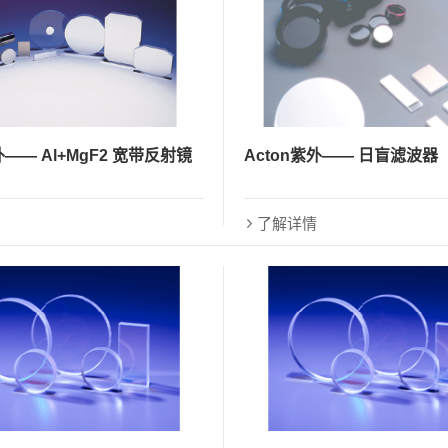
Acton紫外—— 日盲滤波器
外—— Al+MgF2 宽带反射镜
了解详情