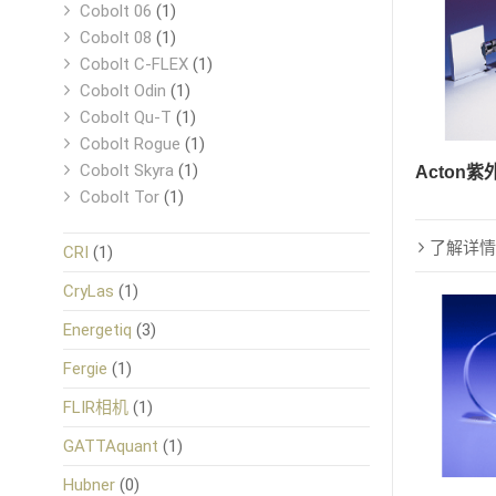
Cobolt 06
(1)
Cobolt 08
(1)
Cobolt C-FLEX
(1)
Cobolt Odin
(1)
Cobolt Qu-T
(1)
Cobolt Rogue
(1)
Cobolt Skyra
(1)
Acton紫
Cobolt Tor
(1)
了解详情
CRI
(1)
CryLas
(1)
Energetiq
(3)
Fergie
(1)
FLIR相机
(1)
GATTAquant
(1)
Hubner
(0)