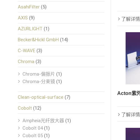
AsahiFilter
(5)
AXIS
(9)
了解详情
AZURLIGHT
(1)
Becker&Hickl GmbH
(14)
C-WAVE
(3)
Chroma
(3)
Chroma-偏振片
(1)
Chroma-分束镜
(1)
Acton
Clean-optical-surface
(7)
Cobolt
(12)
了解详情
Ampheia光纤放大器
(1)
Cobolt 04
(1)
Cobolt 05
(1)