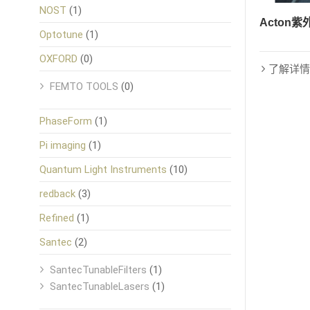
NOST
(1)
Acton
Optotune
(1)
OXFORD
(0)
了解详情
FEMTO TOOLS
(0)
PhaseForm
(1)
Pi imaging
(1)
Quantum Light Instruments
(10)
redback
(3)
Refined
(1)
Santec
(2)
SantecTunableFilters
(1)
SantecTunableLasers
(1)