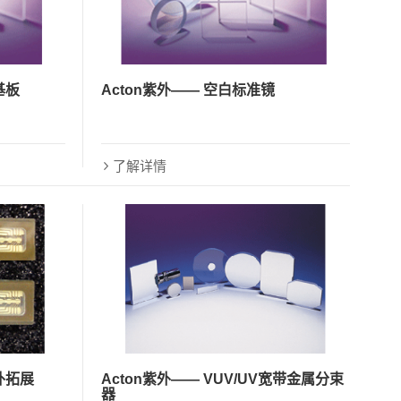
基板
Acton紫外—— 空白标准镜
了解详情
外拓展
Acton紫外—— VUV/UV宽带金属分束
器