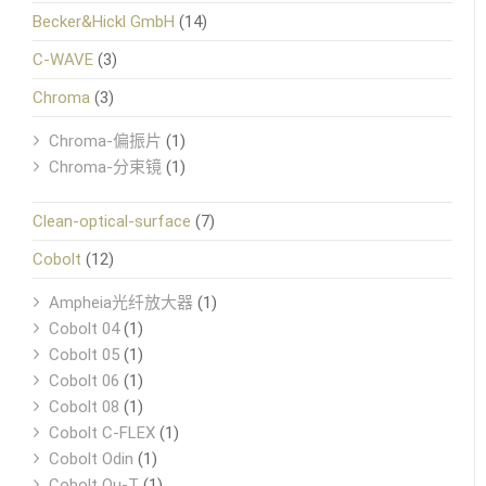
Becker&Hickl GmbH
(14)
C-WAVE
(3)
Chroma
(3)
Chroma-偏振片
(1)
Chroma-分束镜
(1)
Clean-optical-surface
(7)
Cobolt
(12)
Ampheia光纤放大器
(1)
Cobolt 04
(1)
Cobolt 05
(1)
Cobolt 06
(1)
Cobolt 08
(1)
Cobolt C-FLEX
(1)
Cobolt Odin
(1)
Cobolt Qu-T
(1)