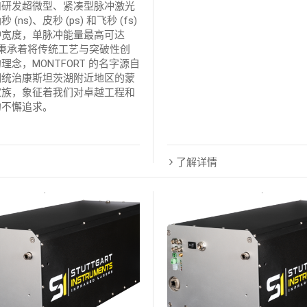
和研发超微型、紧凑型脉冲激光
(ns)、皮秒 (ps) 和飞秒 (fs)
冲宽度，单脉冲能量最高可达
J。 秉承着将传统工艺与突破性创
理念，MONTFORT 的名字源自
期统治康斯坦茨湖附近地区的蒙
家族，象征着我们对卓越工程和
的不懈追求。
了解详情