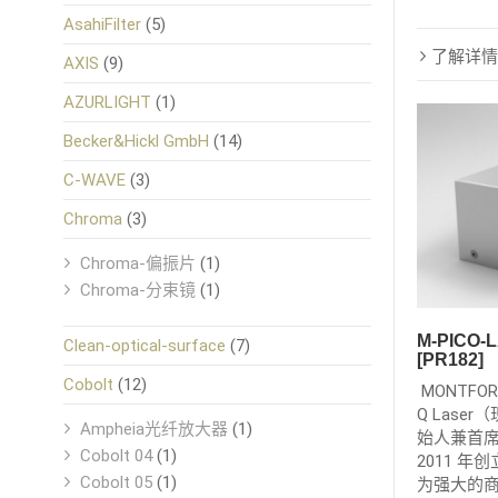
AsahiFilter
(5)
了解详情
AXIS
(9)
AZURLIGHT
(1)
Becker&Hickl GmbH
(14)
C-WAVE
(3)
Chroma
(3)
Chroma-偏振片
(1)
Chroma-分束镜
(1)
M-PICO
Clean-optical-surface
(7)
[PR182]
Cobolt
(12)
MONTFO
Q Laser
Ampheia光纤放大器
(1)
始人兼首席执行
Cobolt 04
(1)
2011 
Cobolt 05
(1)
为强大的