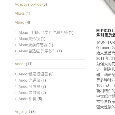
Adaptive optics
(6)
Alluxa
(1)
Alpao
(4)
M-PICO-
Alpao 自适应光学套件和系统
(1)
焦耳激光器，
Alpao变形镜
(1)
MONTFO
Alpao波前传感器
(1)
Q Laser
Alpao自适应 光学软件
(1)
始人兼首席执行
2011 
为强大的
Andor
(11)
计、制造
Andor低温恒温器
(0)
器，涵盖纳秒 
等多种脉
Andor光谱仪
(1)
100 m
Andor分屏器
(3)
新相结合的
Andor显微镜
(2)
中世纪时
Andor相机
(5)
福特贵族
强大性能
Argolight
(8)