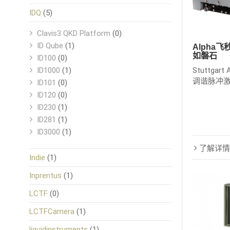
IDQ
(5)
Clavis3 QKD Platform
(0)
ID Qube
(1)
Alpha
如磐石
ID100
(0)
ID1000
(1)
Stuttga
调谐脉冲
ID101
(0)
ID120
(0)
ID230
(1)
ID281
(1)
ID3000
(1)
了解详情
Indie
(1)
Inprentus
(1)
LCTF
(0)
LCTFCamera
(1)
liquidinstruments
(1)