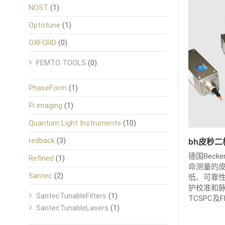
NOST
(1)
Optotune
(1)
OXFORD
(0)
FEMTO TOOLS
(0)
PhaseForm
(1)
Pi imaging
(1)
Quantum Light Instruments
(10)
redback
(3)
bh皮秒
德国Beck
Refined
(1)
命测量的
Santec
(2)
低、可靠
护校准和
SantecTunableFilters
(1)
TCSPC及
SantecTunableLasers
(1)