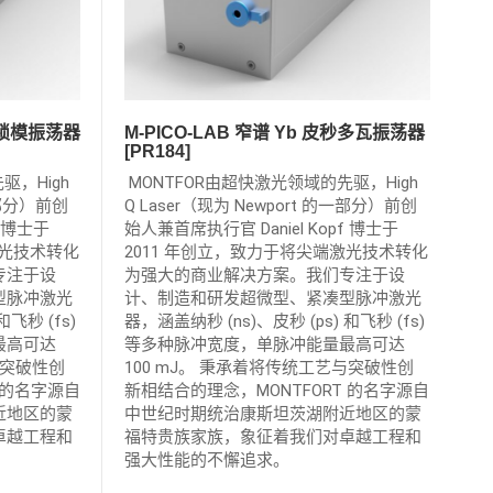
皮秒锁模振荡器
M-PICO-LAB 窄谱 Yb 皮秒多瓦振荡器
[PR184]
驱，High
MONTFOR由超快激光领域的先驱，High
的一部分）前创
Q Laser（现为 Newport 的一部分）前创
f 博士于
始人兼首席执行官 Daniel Kopf 博士于
激光技术转化
2011 年创立，致力于将尖端激光技术转化
专注于设
为强大的商业解决方案。我们专注于设
型脉冲激光
计、制造和研发超微型、紧凑型脉冲激光
和飞秒 (fs)
器，涵盖纳秒 (ns)、皮秒 (ps) 和飞秒 (fs)
最高可达
等多种脉冲宽度，单脉冲能量最高可达
与突破性创
100 mJ。 秉承着将传统工艺与突破性创
 的名字源自
新相结合的理念，MONTFORT 的名字源自
近地区的蒙
中世纪时期统治康斯坦茨湖附近地区的蒙
卓越工程和
福特贵族家族，象征着我们对卓越工程和
强大性能的不懈追求。