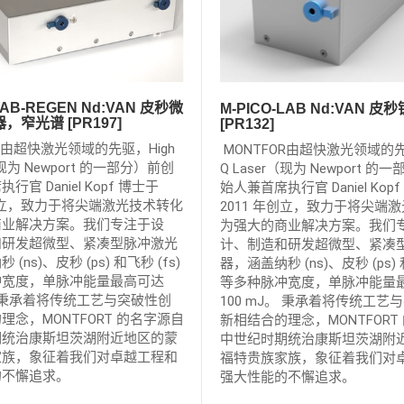
LAB-REGEN Nd:VAN 皮秒微
M-PICO-LAB Nd:VAN 
窄光谱 [PR197]
[PR132]
R由超快激光领域的先驱，High
MONTFOR由超快激光领域的先
（现为 Newport 的一部分）前创
Q Laser（现为 Newport 
官 Daniel Kopf 博士于
始人兼首席执行官 Daniel Kop
年创立，致力于将尖端激光技术转化
2011 年创立，致力于将尖端
商业解决方案。我们专注于设
为强大的商业解决方案。我们
和研发超微型、紧凑型脉冲激光
计、制造和研发超微型、紧凑
(ns)、皮秒 (ps) 和飞秒 (fs)
器，涵盖纳秒 (ns)、皮秒 (ps) 
冲宽度，单脉冲能量最高可达
等多种脉冲宽度，单脉冲能量
J。 秉承着将传统工艺与突破性创
100 mJ。 秉承着将传统工艺
理念，MONTFORT 的名字源自
新相结合的理念，MONTFORT
期统治康斯坦茨湖附近地区的蒙
中世纪时期统治康斯坦茨湖附
家族，象征着我们对卓越工程和
福特贵族家族，象征着我们对
的不懈追求。
强大性能的不懈追求。