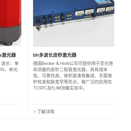
ps激光器
bh多波长皮秒激光器
 波长：单
德国Becker & Hickl公司可提供用于荧光寿
RS、单光
命测量的皮秒二极管激光器，具有成本
低、可靠性高、体积紧凑易集成、无需维
护校准和脉宽窄等优点，被广泛的应用在
TCSPC及FLIM测量实验中。
了解详情