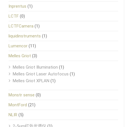
Inprentus
(1)
LCTF
(0)
LCTFCamera
(1)
liquidinstruments
(1)
Lumencor
(11)
Melles Griot
(3)
Melles Griot Illumination
(1)
Melles Griot Laser Autofocus
(1)
Melles Griot XPLAN
(1)
Monstr sense
(0)
MontFord
(21)
NLIR
(5)
2-5μm红外光谱仪
(1)