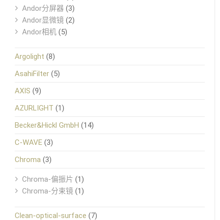
Andor分屏器
(3)
Andor显微镜
(2)
Andor相机
(5)
Argolight
(8)
AsahiFilter
(5)
AXIS
(9)
AZURLIGHT
(1)
Becker&Hickl GmbH
(14)
C-WAVE
(3)
Chroma
(3)
Chroma-偏振片
(1)
Chroma-分束镜
(1)
Clean-optical-surface
(7)