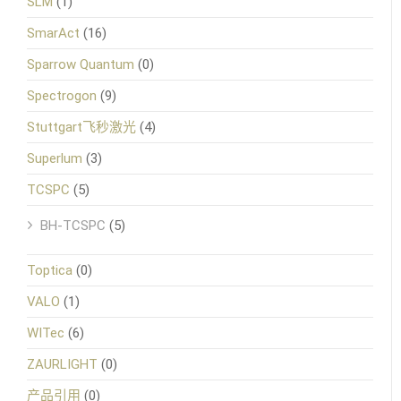
SLM
(1)
SmarAct
(16)
Sparrow Quantum
(0)
Spectrogon
(9)
Stuttgart飞秒激光
(4)
Superlum
(3)
TCSPC
(5)
BH-TCSPC
(5)
Toptica
(0)
VALO
(1)
WITec
(6)
ZAURLIGHT
(0)
产品引用
(0)