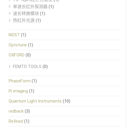
单波长红外探测器
(1)
波长转换模块
(1)
热红外光源
(1)
NOST
(1)
Optotune
(1)
OXFORD
(0)
FEMTO TOOLS
(0)
PhaseForm
(1)
Pi imaging
(1)
Quantum Light Instruments
(10)
redback
(3)
Refined
(1)