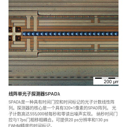
线阵单光子探测器SPADλ
SPADλ是一种具有时间门控和时间标记的光子计数线性阵
列。探测器的核心是一个具有320×1像素的SPAD阵列。 光
子计数高达555,000帧每秒和零读出噪声实现。 纳秒时间门
控与17ps门相移相耦合。可提供20 ps分辨率和130 ps
FWHM精度的时间标记。