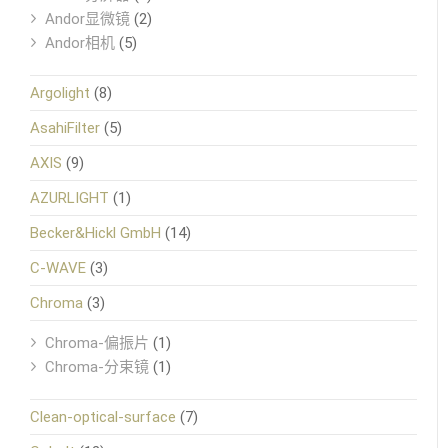
Andor显微镜
(2)
Andor相机
(5)
Argolight
(8)
AsahiFilter
(5)
AXIS
(9)
AZURLIGHT
(1)
Becker&Hickl GmbH
(14)
C-WAVE
(3)
Chroma
(3)
Chroma-偏振片
(1)
Chroma-分束镜
(1)
Clean-optical-surface
(7)