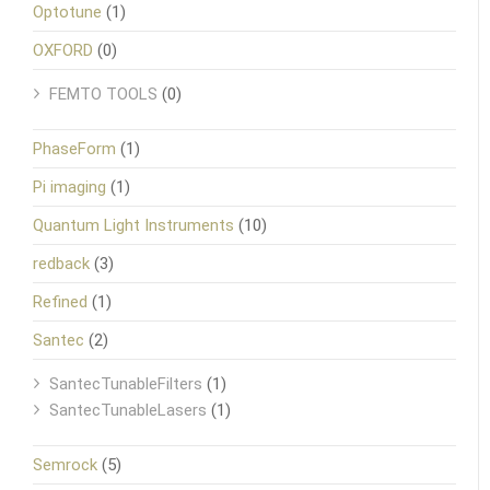
Optotune
(1)
OXFORD
(0)
FEMTO TOOLS
(0)
PhaseForm
(1)
Pi imaging
(1)
Quantum Light Instruments
(10)
redback
(3)
Refined
(1)
Santec
(2)
SantecTunableFilters
(1)
SantecTunableLasers
(1)
Semrock
(5)