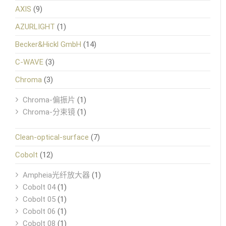
AXIS
(9)
AZURLIGHT
(1)
Becker&Hickl GmbH
(14)
C-WAVE
(3)
Chroma
(3)
Chroma-偏振片
(1)
Chroma-分束镜
(1)
Clean-optical-surface
(7)
Cobolt
(12)
Ampheia光纤放大器
(1)
Cobolt 04
(1)
Cobolt 05
(1)
Cobolt 06
(1)
Cobolt 08
(1)