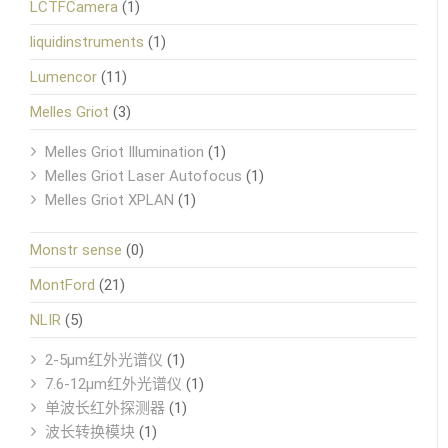
LCTFCamera
(1)
liquidinstruments
(1)
Lumencor
(11)
Melles Griot
(3)
Melles Griot Illumination
(1)
Melles Griot Laser Autofocus
(1)
Melles Griot XPLAN
(1)
Monstr sense
(0)
MontFord
(21)
NLIR
(5)
2-5μm红外光谱仪
(1)
7.6-12μm红外光谱仪
(1)
单波长红外探测器
(1)
波长转换模块
(1)