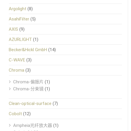
Argolight
(8)
AsahiFilter
(5)
AXIS
(9)
AZURLIGHT
(1)
Becker&Hickl GmbH
(14)
C-WAVE
(3)
Chroma
(3)
Chroma-偏振片
(1)
Chroma-分束镜
(1)
Clean-optical-surface
(7)
Cobolt
(12)
Ampheia光纤放大器
(1)