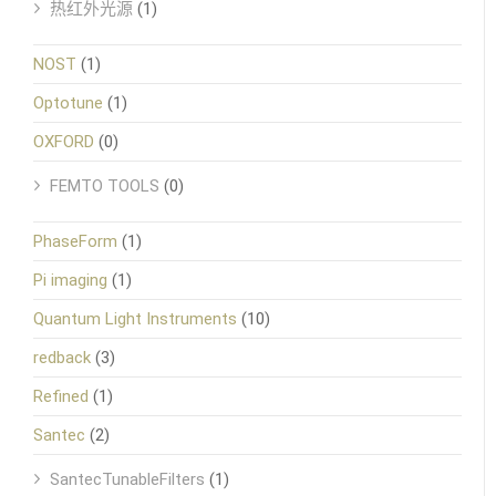
热红外光源
(1)
NOST
(1)
Optotune
(1)
OXFORD
(0)
FEMTO TOOLS
(0)
PhaseForm
(1)
Pi imaging
(1)
Quantum Light Instruments
(10)
redback
(3)
Refined
(1)
Santec
(2)
SantecTunableFilters
(1)