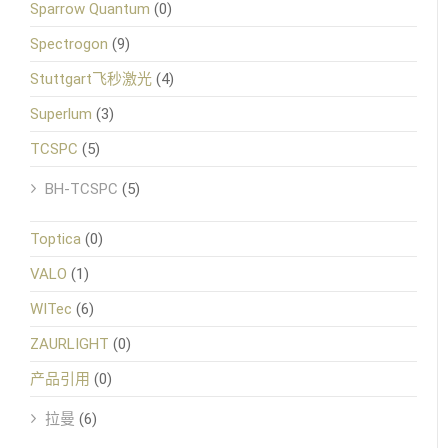
Sparrow Quantum
(0)
Spectrogon
(9)
Stuttgart飞秒激光
(4)
Superlum
(3)
TCSPC
(5)
BH-TCSPC
(5)
Toptica
(0)
VALO
(1)
WITec
(6)
ZAURLIGHT
(0)
产品引用
(0)
拉曼
(6)